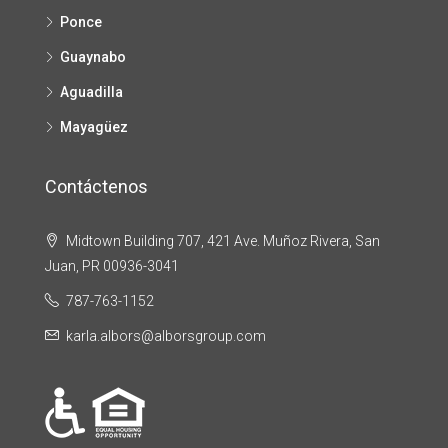
Ponce
Guaynabo
Aguadilla
Mayagüez
Contáctenos
Midtown Building 707, 421 Ave. Muñoz Rivera, San
Juan, PR 00936-3041
787-763-1152
karla.albors@alborsgroup.com